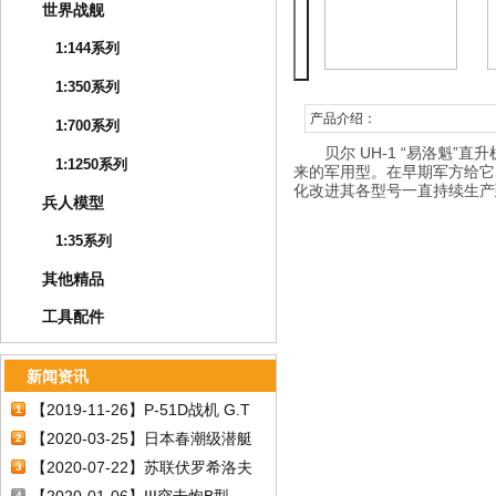
世界战舰
1:144系列
1:350系列
产品介绍：
1:700系列
贝尔 UH-1 “易洛魁
1:1250系列
来的军用型。在早期军方给它的
化改进其各型号一直持续生产到
兵人模型
1:35系列
其他精品
工具配件
新闻资讯
【2019-11-26】P-51D战机 G.T
1
EAGLESTON
【2020-03-25】日本春潮级潜艇
2
【2020-07-22】苏联伏罗希洛夫
3
4